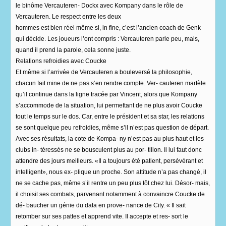
le binôme Vercauteren- Dockx avec Kompany dans le rôle de
Vercauteren. Le respect entre les deux
hommes est bien réel même si, in fine, c’est l’ancien coach de Genk
qui décide. Les joueurs l’ont compris : Vercauteren parle peu, mais,
quand il prend la parole, cela sonne juste.
Relations refroidies avec Coucke
Et même si l’arrivée de Vercauteren a bouleversé la philosophie,
chacun fait mine de ne pas s’en rendre compte. Ver- cauteren martèle
qu’il continue dans la ligne tracée par Vincent, alors que Kompany
s’accommode de la situation, lui permettant de ne plus avoir Coucke
tout le temps sur le dos. Car, entre le président et sa star, les relations
se sont quelque peu refroidies, même s’il n’est pas question de départ.
Avec ses résultats, la cote de Kompa- ny n’est pas au plus haut et les
clubs in- téressés ne se bousculent plus au por- tillon. Il lui faut donc
attendre des jours meilleurs. «Il a toujours été patient, persévérant et
intelligent», nous ex- plique un proche. Son attitude n’a pas changé, il
ne se cache pas, même s’il rentre un peu plus tôt chez lui. Désor- mais,
il choisit ses combats, parvenant notamment à convaincre Coucke de
dé- baucher un génie du data en prove- nance de City. « Il sait
retomber sur ses pattes et apprend vite. Il accepte et res- sort le