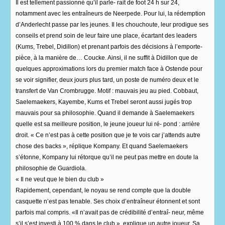
Il est tellement passionné qu’il parle- rait de foot 24 h sur 24,
notamment avec les entraîneurs de Neerpede. Pour lui, la rédemption
d’Anderlecht passe par les jeunes. Il les chouchoute, leur prodigue ses
conseils et prend soin de leur faire une place, écartant des leaders
(Kums, Trebel, Didillon) et prenant parfois des décisions à l’emporte-
pièce, à la manière de… Coucke. Ainsi, il ne suffit à Didillon que de
quelques approximations lors du premier match face à Ostende pour
se voir signifier, deux jours plus tard, un poste de numéro deux et le
transfert de Van Crombrugge. Motif : mauvais jeu au pied. Cobbaut,
Saelemaekers, Kayembe, Kums et Trebel seront aussi jugés trop
mauvais pour sa philosophie. Quand il demande à Saelemaekers
quelle est sa meilleure position, le jeune joueur lui ré- pond : arrière
droit. « Ce n’est pas à cette position que je te vois car j’attends autre
chose des backs », réplique Kompany. Et quand Saelemaekers
s’étonne, Kompany lui rétorque qu’il ne peut pas mettre en doute la
philosophie de Guardiola.
« Il ne veut que le bien du club »
Rapidement, cependant, le noyau se rend compte que la double
casquette n’est pas tenable. Ses choix d’entraîneur étonnent et sont
parfois mal compris. «Il n’avait pas de crédibilité d’entraî- neur, même
s’il s’est investi à 100 % dans le club », explique un autre joueur. Sa