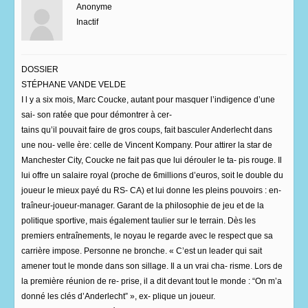
Anonyme
Inactif
DOSSIER
STÉPHANE VANDE VELDE
I l y a six mois, Marc Coucke, autant pour masquer l’indigence d’une
sai- son ratée que pour démontrer à cer-
tains qu’il pouvait faire de gros coups, fait basculer Anderlecht dans
une nou- velle ère: celle de Vincent Kompany. Pour attirer la star de
Manchester City, Coucke ne fait pas que lui dérouler le ta- pis rouge. Il
lui offre un salaire royal (proche de 6millions d’euros, soit le double du
joueur le mieux payé du RS- CA) et lui donne les pleins pouvoirs : en-
traîneur-joueur-manager. Garant de la philosophie de jeu et de la
politique sportive, mais également taulier sur le terrain. Dès les
premiers entraînements, le noyau le regarde avec le respect que sa
carrière impose. Personne ne bronche. « C’est un leader qui sait
amener tout le monde dans son sillage. Il a un vrai cha- risme. Lors de
la première réunion de re- prise, il a dit devant tout le monde : “On m’a
donné les clés d’Anderlecht” », ex- plique un joueur.