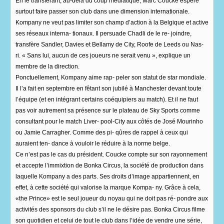
En le transférant, au-delà du coup médiatique, Marc Coucke espère
surtout faire passer son club dans une dimension internationale.
Kompany ne veut pas limiter son champ d’action à la Belgique et active
ses réseaux interna- tionaux. Il persuade Chadli de le re- joindre,
transfère Sandler, Davies et Bellamy de City, Roofe de Leeds ou Nas-
ri. « Sans lui, aucun de ces joueurs ne serait venu », explique un
membre de la direction.
Ponctuellement, Kompany aime rap- peler son statut de star mondiale.
Il l’a fait en septembre en fêtant son jubilé à Manchester devant toute
l’équipe (et en intégrant certains coéquipiers au match). Et il ne faut
pas voir autrement sa présence sur le plateau de Sky Sports comme
consultant pour le match Liver- pool-City aux côtés de José Mourinho
ou Jamie Carragher. Comme des pi- qûres de rappel à ceux qui
auraient ten- dance à vouloir le réduire à la norme belge.
Ce n’est pas le cas du président. Coucke compte sur son rayonnement
et accepte l’immixtion de Bonka Circus, la société de production dans
laquelle Kompany a des parts. Ses droits d’image appartiennent, en
effet, à cette société qui valorise la marque Kompa- ny. Grâce à cela,
«the Prince» est le seul joueur du noyau qui ne doit pas ré- pondre aux
activités des sponsors du club s’il ne le désire pas. Bonka Circus filme
son quotidien et celui de tout le club dans l’idée de vendre une série,