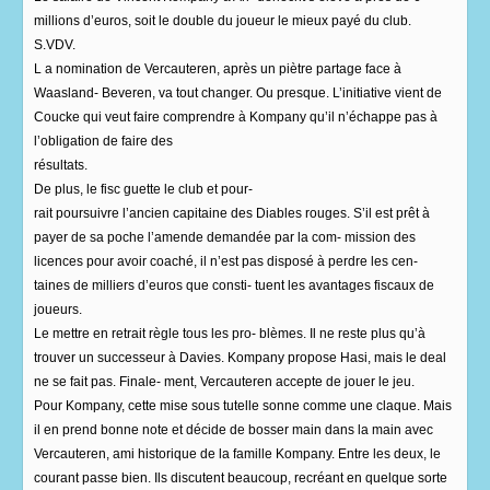
millions d’euros, soit le double du joueur le mieux payé du club.
S.VDV.
L a nomination de Vercauteren, après un piètre partage face à
Waasland- Beveren, va tout changer. Ou presque. L’initiative vient de
Coucke qui veut faire comprendre à Kompany qu’il n’échappe pas à
l’obligation de faire des
résultats.
De plus, le fisc guette le club et pour-
rait poursuivre l’ancien capitaine des Diables rouges. S’il est prêt à
payer de sa poche l’amende demandée par la com- mission des
licences pour avoir coaché, il n’est pas disposé à perdre les cen-
taines de milliers d’euros que consti- tuent les avantages fiscaux de
joueurs.
Le mettre en retrait règle tous les pro- blèmes. Il ne reste plus qu’à
trouver un successeur à Davies. Kompany propose Hasi, mais le deal
ne se fait pas. Finale- ment, Vercauteren accepte de jouer le jeu.
Pour Kompany, cette mise sous tutelle sonne comme une claque. Mais
il en prend bonne note et décide de bosser main dans la main avec
Vercauteren, ami historique de la famille Kompany. Entre les deux, le
courant passe bien. Ils discutent beaucoup, recréant en quelque sorte