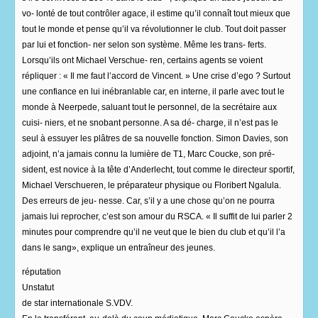
vo- lonté de tout contrôler agace, il estime qu’il connaît tout mieux que
tout le monde et pense qu’il va révolutionner le club. Tout doit passer
par lui et fonction- ner selon son système. Même les trans- ferts.
Lorsqu’ils ont Michael Verschue- ren, certains agents se voient
répliquer : « Il me faut l’accord de Vincent. » Une crise d’ego ? Surtout
une confiance en lui inébranlable car, en interne, il parle avec tout le
monde à Neerpede, saluant tout le personnel, de la secrétaire aux
cuisi- niers, et ne snobant personne. A sa dé- charge, il n’est pas le
seul à essuyer les plâtres de sa nouvelle fonction. Simon Davies, son
adjoint, n’a jamais connu la lumière de T1, Marc Coucke, son pré-
sident, est novice à la tête d’Anderlecht, tout comme le directeur sportif,
Michael Verschueren, le préparateur physique ou Floribert Ngalula.
Des erreurs de jeu- nesse. Car, s’il y a une chose qu’on ne pourra
jamais lui reprocher, c’est son amour du RSCA. « Il suffit de lui parler 2
minutes pour comprendre qu’il ne veut que le bien du club et qu’il l’a
dans le sang», explique un entraîneur des jeunes.
réputation
Unstatut
de star internationale S.VDV.