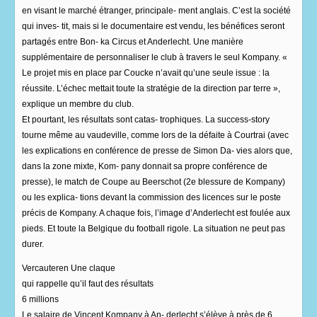
en visant le marché étranger, principale- ment anglais. C’est la société
qui inves- tit, mais si le documentaire est vendu, les bénéfices seront
partagés entre Bon- ka Circus et Anderlecht. Une manière
supplémentaire de personnaliser le club à travers le seul Kompany. «
Le projet mis en place par Coucke n’avait qu’une seule issue : la
réussite. L’échec mettait toute la stratégie de la direction par terre »,
explique un membre du club.
Et pourtant, les résultats sont catas- trophiques. La success-story
tourne même au vaudeville, comme lors de la défaite à Courtrai (avec
les explications en conférence de presse de Simon Da- vies alors que,
dans la zone mixte, Kom- pany donnait sa propre conférence de
presse), le match de Coupe au Beerschot (2e blessure de Kompany)
ou les explica- tions devant la commission des licences sur le poste
précis de Kompany. A chaque fois, l’image d’Anderlecht est foulée aux
pieds. Et toute la Belgique du football rigole. La situation ne peut pas
durer.
Vercauteren Une claque
qui rappelle qu’il faut des résultats
6 millions
Le salaire de Vincent Kompany à An- derlecht s’élève à près de 6