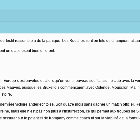
Anderlecht ressemble à de la panique. Les Rouches sont en tête du championnat ta
t un état d’esprit bien différent.
s, l’Europe s’est envolée et, alors qu’un vent nouveau soufflait sur le club avec l
ée des Mauves, puisque les Bruxellois commençaient avec Ostende, Mouscron, Maline
stoire.
la dernière victoire anderlechtoise. Soit quatre mois sans gagner un match officiel.
reine, mais elle n’est pas non plus à l’insurrection, ce qui permet aux troupes de 
rassurer sur le potentiel de Kompany comme coach ni sur la viabilité de la formule.