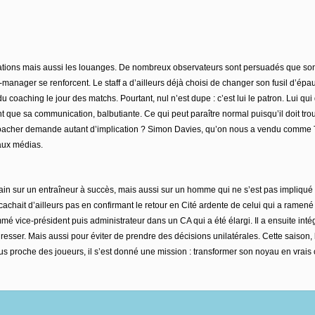
rogations mais aussi les louanges. De nombreux observateurs sont persuadés que son
-manager se renforcent. Le staff a d’ailleurs déjà choisi de changer son fusil d’ép
coaching le jour des matchs. Pourtant, nul n’est dupe : c’est lui le patron. Lui qui
 que sa communication, balbutiante. Ce qui peut paraître normal puisqu’il doit trouv
e coacher demande autant d’implication ? Simon Davies, qu’on nous a vendu comme T1, 
aux médias.
 sur un entraîneur à succès, mais aussi sur un homme qui ne s’est pas impliqué da
achait d’ailleurs pas en confirmant le retour en Cité ardente de celui qui a ramen
mmé vice-président puis administrateur dans un CA qui a été élargi. Il a ensuite in
ser. Mais aussi pour éviter de prendre des décisions unilatérales. Cette saison, le d
us proche des joueurs, il s’est donné une mission : transformer son noyau en vrais 