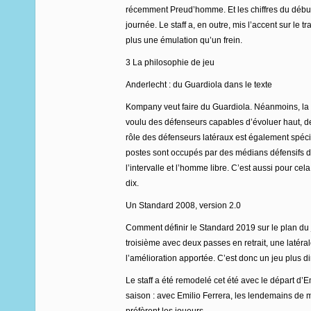
récemment Preud’homme. Et les chiffres du début 
journée. Le staff a, en outre, mis l’accent sur le
plus une émulation qu’un frein.
3 La philosophie de jeu
Anderlecht : du Guardiola dans le texte
Kompany veut faire du Guardiola. Néanmoins, la ph
voulu des défenseurs capables d’évoluer haut, d
rôle des défenseurs latéraux est également spécif
postes sont occupés par des médians défensifs de
l’intervalle et l’homme libre. C’est aussi pour c
dix.
Un Standard 2008, version 2.0
Comment définir le Standard 2019 sur le plan du j
troisième avec deux passes en retrait, une latéra
l’amélioration apportée. C’est donc un jeu plus di
Le staff a été remodelé cet été avec le départ d’
saison : avec Emilio Ferrera, les lendemains de m