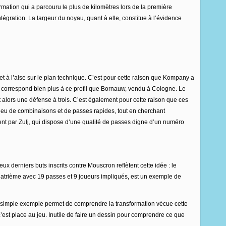
ation qui a parcouru le plus de kilomètres lors de la première
ntégration. La largeur du noyau, quant à elle, constitue à l’évidence
t à l’aise sur le plan technique. C’est pour cette raison que Kompany a
 correspond bien plus à ce profil que Bornauw, vendu à Cologne. Le
t alors une défense à trois. C’est également pour cette raison que ces
 jeu de combinaisons et de passes rapides, tout en cherchant
ment par Zulj, qui dispose d’une qualité de passes digne d’un numéro
x derniers buts inscrits contre Mouscron reflètent cette idée : le
 quatrième avec 19 passes et 9 joueurs impliqués, est un exemple de
 Un simple exemple permet de comprendre la transformation vécue cette
’est place au jeu. Inutile de faire un dessin pour comprendre ce que