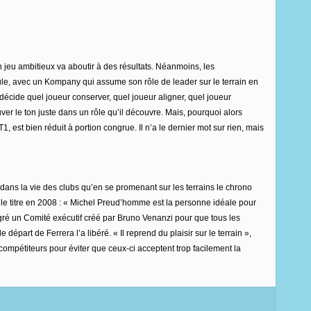
 jeu ambitieux va aboutir à des résultats. Néanmoins, les
aule, avec un Kompany qui assume son rôle de leader sur le terrain en
 décide quel joueur conserver, quel joueur aligner, quel joueur
er le ton juste dans un rôle qu’il découvre. Mais, pourquoi alors
est bien réduit à portion congrue. Il n’a le dernier mot sur rien, mais
ns la vie des clubs qu’en se promenant sur les terrains le chrono
é le titre en 2008 : « Michel Preud’homme est la personne idéale pour
tégré un Comité exécutif créé par Bruno Venanzi pour que tous les
épart de Ferrera l’a libéré. « Il reprend du plaisir sur le terrain »,
compétiteurs pour éviter que ceux-ci acceptent trop facilement la