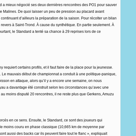
dard a mieux négocié ses deux dernières rencontres des PO1 pour sauver
e Malines. De quoi laisser un peu de pression au placard avant
tinuant d’ailleurs la préparation de la saison. Pour récolter un bilan
e revers à Saint-Trond. À cause du synthétique. En partie seulement. À
urtant, le Standard a tenté sa chance à 29 reprises lors de ce
equiert certains profils, et il faut faire de la place pour la jeunesse.
ce. Le mauvais début de championnat a conduit à une politique-panique,
isson en attaque, alors qu’il y a encore une semaine, on nous
oyau a davantage été construit selon les circonstances qu’avec une
 au moins disputé 20 rencontres, il ne reste plus que Gerkens, Amuzu
orcés en ce sens. Ensuite, le Standard, ce sont des joueurs qui
i a le moins couru en phase classique (10,665 km de moyenne par
nt aussi des backs car ils peuvent faire tout le flanc », expliquait