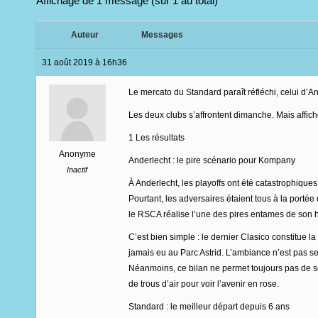
Affichage de 1 message (sur 1 au total)
Auteur
Messages
31 août 2019 à 16h36
Le mercato du Standard paraît réfléchi, celui d’
Les deux clubs s’affrontent dimanche. Mais affichen
1 Les résultats
Anonyme
Anderlecht : le pire scénario pour Kompany
Inactif
À Anderlecht, les playoffs ont été catastrophique
Pourtant, les adversaires étaient tous à la port
le RSCA réalise l’une des pires entames de son hi
C’est bien simple : le dernier Clasico constitue 
jamais eu au Parc Astrid. L’ambiance n’est pas se
Néanmoins, ce bilan ne permet toujours pas de se 
de trous d’air pour voir l’avenir en rose.
Standard : le meilleur départ depuis 6 ans