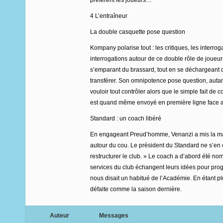
préfèrent les joueurs…
4 L’entraîneur
La double casquette pose question
Kompany polarise tout : les critiques, les inter
interrogations autour de ce double rôle de joueur
s’emparant du brassard, tout en se déchargeant du 
transférer. Son omnipotence pose question, autant
vouloir tout contrôler alors que le simple fait d
est quand même envoyé en première ligne face 
Standard : un coach libéré
En engageant Preud’homme, Venanzi a mis la main
autour du cou. Le président du Standard ne s’en c
restructurer le club. » Le coach a d’abord été no
services du club échangent leurs idées pour progres
nous disait un habitué de l’Académie. En étant pl
défaite comme la saison dernière.
Auteur
Messages