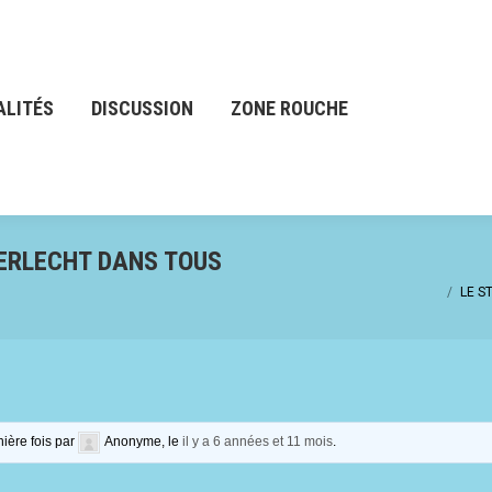
S
DISCUSSION
ZONE ROUCHE
ALITÉS
DISCUSSION
ZONE ROUCHE
ERLECHT DANS TOUS
LE S
nière fois par
Anonyme
, le
il y a 6 années et 11 mois
.