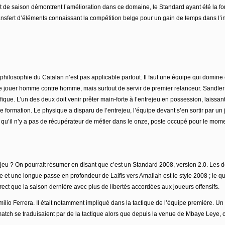
de saison démontrent l’amélioration dans ce domaine, le Standard ayant été la form
 transfert d’éléments connaissant la compétition belge pour un gain de temps dans l’i
ilosophie du Catalan n’est pas applicable partout. Il faut une équipe qui domine e
e jouer homme contre homme, mais surtout de servir de premier relanceur. Sandler
ique. L’un des deux doit venir prêter main-forte à l’entrejeu en possession, laissan
 formation. Le physique a disparu de l’entrejeu, l’équipe devant s’en sortir par un
ela qu’il n’y a pas de récupérateur de métier dans le onze, poste occupé pour le mo
eu ? On pourrait résumer en disant que c’est un Standard 2008, version 2.0. Les deu
le et une longue passe en profondeur de Laifis vers Amallah est le style 2008 ; le
rect que la saison dernière avec plus de libertés accordées aux joueurs offensifs.
Emilio Ferrera. Il était notamment impliqué dans la tactique de l’équipe première.
atch se traduisaient par de la tactique alors que depuis la venue de Mbaye Leye, c