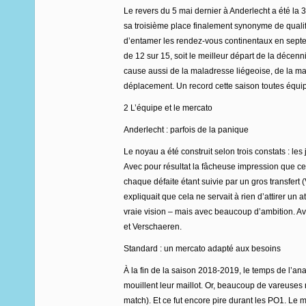
Le revers du 5 mai dernier à Anderlecht a été la
sa troisième place finalement synonyme de quali
d’entamer les rendez-vous continentaux en septem
de 12 sur 15, soit le meilleur départ de la décen
cause aussi de la maladresse liégeoise, de la mal
déplacement. Un record cette saison toutes équi
2 L’équipe et le mercato
Anderlecht : parfois de la panique
Le noyau a été construit selon trois constats : les
Avec pour résultat la fâcheuse impression que ce
chaque défaite étant suivie par un gros transfer
expliquait que cela ne servait à rien d’attirer u
vraie vision – mais avec beaucoup d’ambition. Av
et Verschaeren.
Standard : un mercato adapté aux besoins
À la fin de la saison 2018-2019, le temps de l’an
mouillent leur maillot. Or, beaucoup de vareuses
match). Et ce fut encore pire durant les PO1. Le me