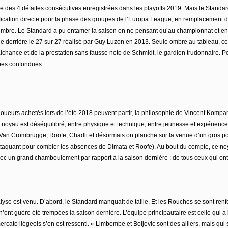
 3e des 4 défaites consécutives enregistrées dans les playoffs 2019. Mais le Stan
fication directe pour la phase des groupes de l’Europa League, en remplacement d
bre. Le Standard a pu entamer la saison en ne pensant qu’au championnat et en con
nie derrière le 27 sur 27 réalisé par Guy Luzon en 2013. Seule ombre au tableau, c
chance et de la prestation sans fausse note de Schmidt, le gardien trudonnaire. Po
pes confondues.
 joueurs achetés lors de l’été 2018 peuvent partir, la philosophie de Vincent Kompany r
 noyau est déséquilibré, entre physique et technique, entre jeunesse et expérien
t (Van Crombrugge, Roofe, Chadli et désormais on planche sur la venue d’un gros po
n attaquant pour combler les absences de Dimata et Roofe). Au bout du compte, ce n
ec un grand chamboulement par rapport à la saison dernière : de tous ceux qui ont
alyse est venu. D’abord, le Standard manquait de taille. Et les Rouches se sont renf
 n’ont guère été trempées la saison dernière. L’équipe principautaire est celle qu
rcato liégeois s’en est ressenti. « Limbombe et Boljevic sont des ailiers, mais qui so